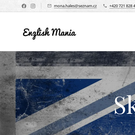
mona.hales@seznam.cz
+420 721 828 
S