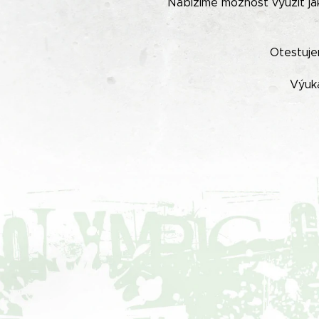
Nabízíme možnost
využít j
Otestuje
Výuka