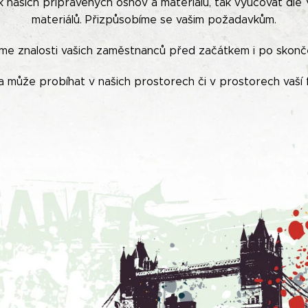
ak našich připravených osnov a materiálů, tak vyučovat dle
materiálů. Přizpůsobíme se vašim požadavkům.
me znalosti vašich zaměstnanců před začátkem i po skonče
 může probíhat v našich prostorech či v prostorech vaší 