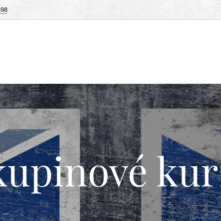
498
kupinové kur