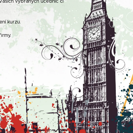
 Vašich vybraných učebnic či
ní kurzu.
firm
y
.