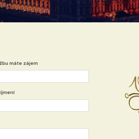
užbu máte zájem
íjmení