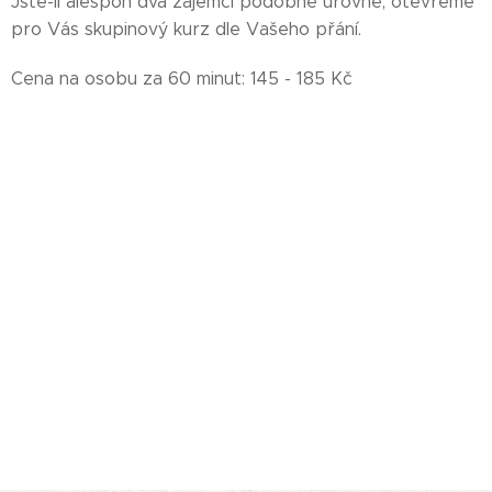
Jste-li alespoň dva zájemci podobné úrovně, otevřeme
pro Vás skupinový kurz dle Vašeho přání.
Cena na osobu za 60 minut: 145 - 185 Kč