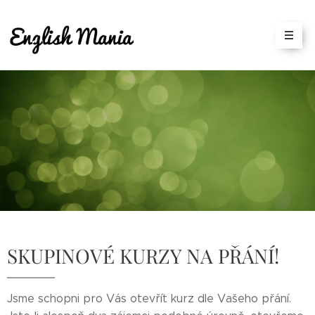
SKUPINOVÉ KURZY NA PŘÁNÍ!
Jsme schopni pro Vás otevřít kurz dle Vašeho přání.